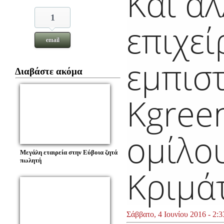
Και ά
1
επιχεί
email
εμπισ
Διαβάστε ακόμα
Kgree
ομίλο
Μεγάλη εταιρεία στην Εύβοια ζητά
πωλητή
Κριμά
Σάββατο, 4 Ιουνίου 2016 - 2:3