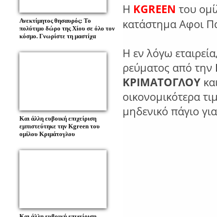
H
KGREEN
του ομί
κατάστημα Αφοι ​Π
Ανεκτίμητος θησαυρός: Το
πολύτιμο δώρο της Χίου σε όλο τον
κόσμο. Γνωρίστε τη μαστίχα
Η εν λόγω εταιρεία
ρεύματος από την
ΚΡΙΜΑΤΟΓΛΟΥ
και
οικονομικότερα τι
μηδενικό πάγιο για
Και άλλη ευβοική επιχείριση
εμπιστεύτηκε την Kgreen του
ομίλου Κριμάτογλου
Και άλλη ευβοική επιχείριση