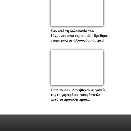
Σοκ από τη δολοφονία του
19χρονου next top model! Βρέθηκε
νεκρή μαζί με άλλους δυο άντρες!
Έπαθαν σοκ! Δεν ήθελαν οι γονείς
της το γαμπρό και τους έστειλε
αυτό το προσκλητήριο...