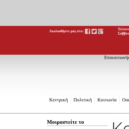
Τελευτ
Ακολουθήστε μας στο:
Σάββατ
Επικοινωνή
Κεντρική
Πολιτική
Κοινωνία
Οι
Κα
Μοιραστείτε το