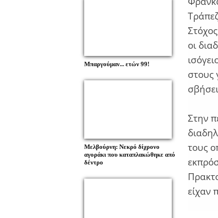
Φρανκφ
Τράπεζ
Στόχος
οι δια
ισόγει
Μπαργούμαν... ετών 99!
στους 
σβήσει
Στην π
διαδηλ
τους ο
Μελβούρνη: Νεκρό δίχρονο
αγοράκι που καταπλακώθηκε από
εκπρόσ
δέντρο
Πρακτο
είχαν 