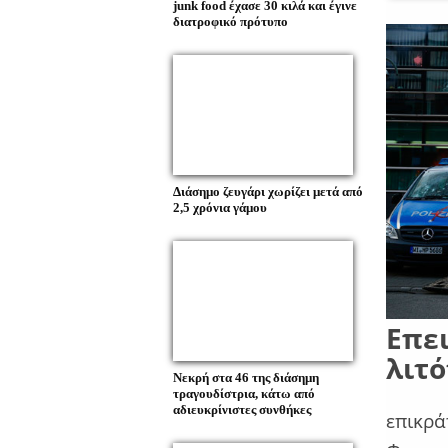
junk food έχασε 30 κιλά και έγινε
διατροφικό πρότυπο
Διάσημο ζευγάρι χωρίζει μετά από
2,5 χρόνια γάμου
Επει
λιτ
Νεκρή στα 46 της διάσημη
τραγουδίστρια, κάτω από
αδιευκρίνιστες συνθήκες
επικρά