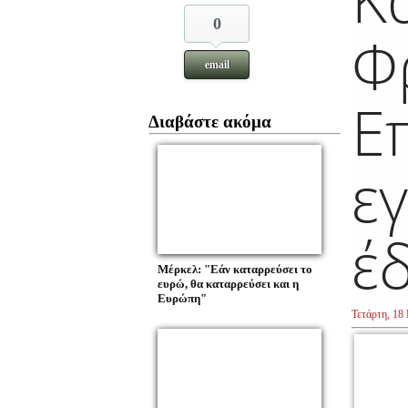
0
Φ
email
Ε
Διαβάστε ακόμα
εγ
έ
Μέρκελ: "Εάν καταρρεύσει το
ευρώ, θα καταρρεύσει και η
Ευρώπη"
Τετάρτη, 18