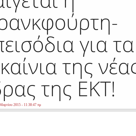
ρανκφούρτη-
πεισόδια για τα
καίνια της νέα
δρας της ΕΚΤ!
 Μαρτίου 2015 - 11:38:47 πμ