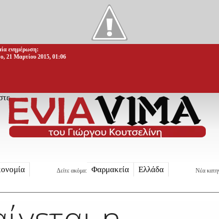
αία ενημέρωση:
ο, 21 Μαρτίου 2015, 01:06
στε
κονομία
Φαρμακεία
Ελλάδα
Δείτε ακόμα:
Νέα κατη
ίγεται η