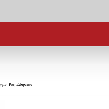
Ροή Ειδήσεων
γορία: