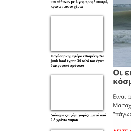
και πέθαναν με λίγες ώρες διαφορά,
κρατώντας τα χέρια
Παχύσαρκη μητέρα εθισμένη στο
junk food έχασε 30 κιλά και έγινε
διατροφικό πρότυπο
Οι ε
κόσ
Είναι 
Μασαχο
"πάγω
Διάσημο ζευγάρι χωρίζει μετά από
2,5 χρόνια γάμου