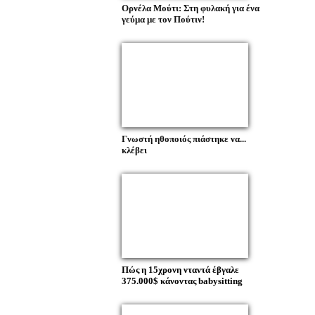
Ορνέλα Μούτι: Στη φυλακή για ένα
γεύμα με τον Πούτιν!
Γνωστή ηθοποιός πιάστηκε να...
κλέβει
Πώς η 15χρονη νταντά έβγαλε
375.000$ κάνοντας babysitting