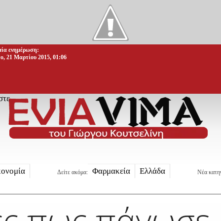
αία ενημέρωση:
ο, 21 Μαρτίου 2015, 01:06
στε
κονομία
Φαρμακεία
Ελλάδα
Δείτε ακόμα:
Νέα κατη
ες πως πάγωσε