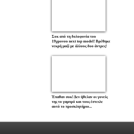
Σοκ από τη δολοφονία του
19χρονου next top model! Βρέθηκε
νεκρή μαζί με άλλους δυο άντρες!
Έπαθαν σοκ! Δεν ήθελαν οι γονείς
της το γαμπρό και τους έστειλε
αυτό το προσκλητήριο...