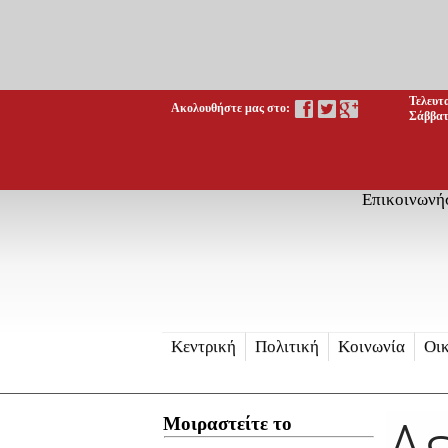
Τελευτ
Ακολουθήστε μας στο:
Σάββατ
Επικοινωνή
Κεντρική
Πολιτική
Κοινωνία
Οι
Δ
Μοιραστείτε το