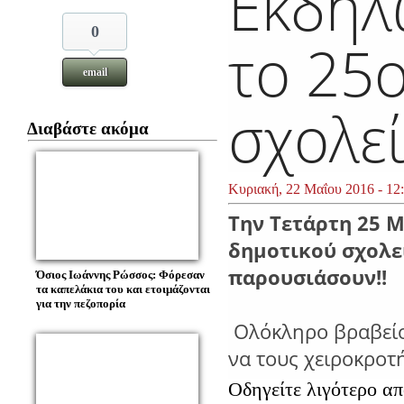
Εκδήλ
0
το 25
email
σχολε
Διαβάστε ακόμα
Κυριακή, 22 Μαΐου 2016 - 12
Την Τετάρτη 25 Μ
δημοτικού σχολε
παρουσιάσουν!!
Όσιος Ιωάννης Ρώσσος: Φόρεσαν
τα καπελάκια του και ετοιμάζονται
για την πεζοπορία
Ολόκληρο βραβείο 
να τους χειροκροτ
Οδηγείτε λιγότερο απ