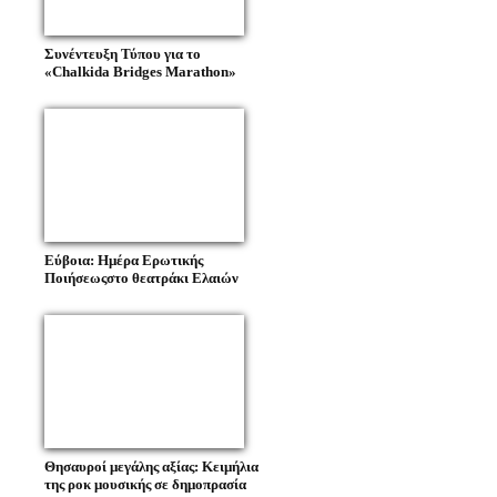
Συνέντευξη Τύπου για το
«Chalkida Bridges Marathon»
Εύβοια: Ημέρα Ερωτικής
Ποιήσεωςστο θεατράκι Ελαιών
Θησαυροί μεγάλης αξίας: Κειμήλια
της ροκ μουσικής σε δημοπρασία