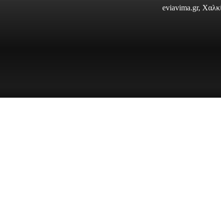
eviavima.gr, Χαλ