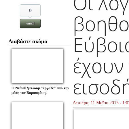
Οι λογ
0
βοηθο
email
Εύβοι
Διαβάστε ακόμα
έχουν
εισοδ
O Ντάισελμπλουμ "έβγαλε" από την
μέση τον Βαρουφάκη!
Δευτέρα, 11 Μαΐου 2015 - 1:0