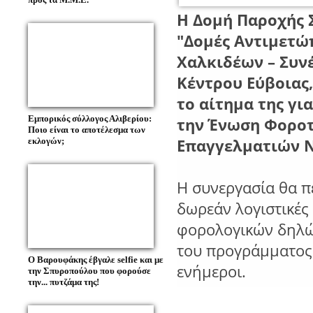
Η Δομή Παροχής 
"Δομές Αντιμετώ
Χαλκιδέων – Συν
Κέντρου Εύβοιας
το αίτημα της γι
Εμπορικός σύλλογος Αλιβερίου:
την Ένωση Φορο
Ποιο είναι το αποτέλεσμα των
Επαγγελματιών Ν
εκλογών;
Η συνεργασία θα π
δωρεάν λογιστικέ
φορολογικών δηλώ
του προγράμματος 
Ο Βαρουφάκης έβγαλε selfie και με
ενήμεροι.
την Σπυροπούλου που φορούσε
την... πυτζάμα της!