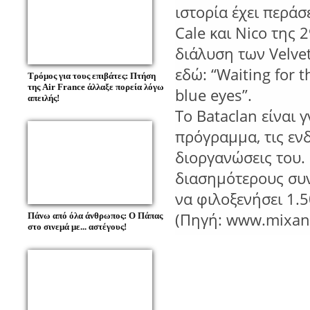
ιστορία έχει περάσε
Cale και Nico της 
διάλυση των Velv
εδώ: “Waiting for t
Τρόμος για τους επιβάτες: Πτήση
της Air France άλλαξε πορεία λόγω
blue eyes”.
απειλής!
Το Bataclan είναι 
πρόγραμμα, τις ενδ
διοργανώσεις του. 
διασημότερους συ
να φιλοξενήσει 1.5
(Πηγή: www.mixan
Πάνω από όλα άνθρωπος: Ο Πάπας
στο σινεμά με... αστέγους!