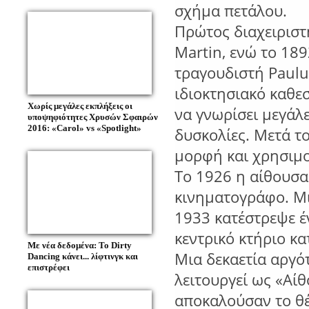
σχήμα πετάλου.
Πρώτος διαχειριστ
Martin, ενώ το 18
τραγουδιστή Paulu
ιδιοκτησιακό καθ
Χωρίς μεγάλες εκπλήξεις οι
να γνωρίσει μεγάλε
υποψηφιότητες Χρυσών Σφαιρών
2016: «Carol» vs «Spotlight»
δυσκολίες. Μετά τ
μορφή και χρησιμο
Το 1926 η αίθουσα
κινηματογράφο. Μι
1933 κατέστρεψε έ
κεντρικό κτήριο κ
Με νέα δεδομένα: Το Dirty
Μια δεκαετία αργότ
Dancing κάνει... λίφτινγκ και
επιστρέφει
λειτουργεί ως «Αί
αποκαλούσαν το θέ