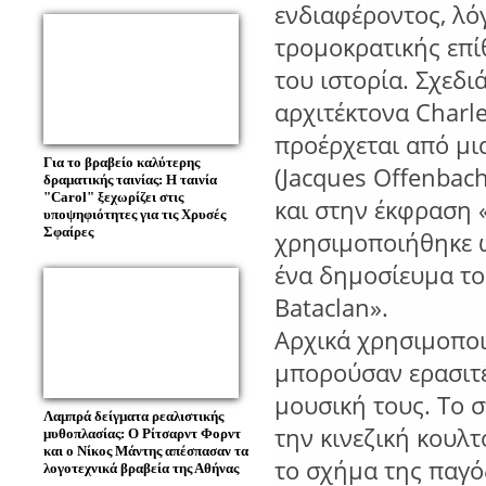
ενδιαφέροντος, λό
τρομοκρατικής επίθ
του ιστορία. Σχεδι
αρχιτέκτονα Charle
προέρχεται από μι
Για το βραβείο καλύτερης
(Jacques Offenbac
δραματικής ταινίας: Η ταινία
"Carol" ξεχωρίζει στις
και στην έκφραση «
υποψηφιότητες για τις Χρυσές
Σφαίρες
χρησιμοποιήθηκε ω
ένα δημοσίευμα το
Bataclan».
Αρχικά χρησιμοποι
μπορούσαν ερασιτέ
μουσική τους. Το 
Λαμπρά δείγματα ρεαλιστικής
την κινεζική κουλτ
μυθοπλασίας: O Ρίτσαρντ Φορντ
και o Νίκος Μάντης απέσπασαν τα
το σχήμα της παγόδ
λογοτεχνικά βραβεία της Αθήνας