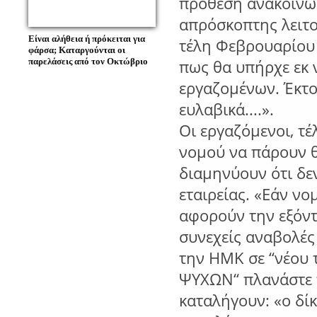
πρόθεση ανακοίνωσ
απρόσκοπτης λειτο
Είναι αλήθεια ή πρόκειται για
τέλη Φεβρουαρίου 
φάρσα; Καταργούνται οι
παρελάσεις από τον Οκτώβριο
πως θα υπήρχε εκ
εργαζομένων. Έκτοτ
ευλαβικά....».
Οι εργαζόμενοι, τέ
νομού να πάρουν θ
διαμηνύουν ότι δε
εταιρείας. «Εάν νο
αφορούν την εξόν
συνεχείς αναβολές
την ΗΜΚ σε ‘‘νέο
ΨΥΧΩΝ‘‘ πλανάστε 
καταλήγουν: «ο δίκ