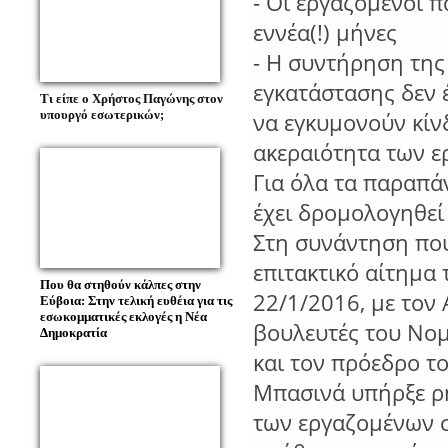
- Οι εργαζόμενοι 
εννέα(!) μήνες
- Η συντήρηση της
εγκατάστασης δεν 
Τι είπε ο Χρήστος Παγώνης στον
υπουργό εσωτερικών;
να εγκυμονούν κίν
ακεραιότητα των ε
Για όλα τα παραπά
έχει δρομολογηθεί
Στη συνάντηση που
επιτακτικό αίτημα 
Που θα στηθούν κάλπες στην
22/1/2016, με τον 
Εύβοια: Στην τελική ευθέια για τις
εσωκομματικές εκλογές η Νέα
βουλευτές του Νομ
Δημοκρατία
και τον πρόεδρο το
Μπασινά υπήρξε ρ
των εργαζομένων σ