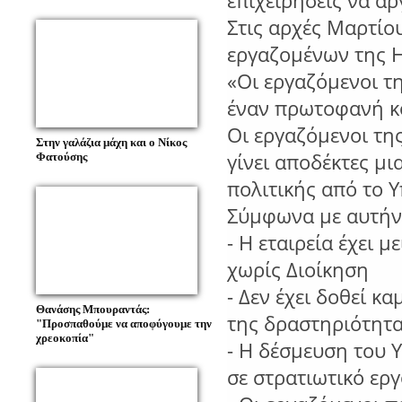
επιχειρήσεις να αρ
Στις αρχές Μαρτίου
εργαζομένων της Η
«Οι εργαζόμενοι τ
έναν πρωτοφανή κ
Οι εργαζόμενοι τη
Στην γαλάζια μάχη και ο Νίκος
γίνει αποδέκτες μι
Φατούσης
πολιτικής από το 
Σύμφωνα με αυτήν 
- Η εταιρεία έχει 
χωρίς Διοίκηση
- Δεν έχει δοθεί κ
Θανάσης Μπουραντάς:
της δραστηριότητ
"Προσπαθούμε να αποφύγουμε την
χρεοκοπία"
- Η δέσμευση του 
σε στρατιωτικό ερ