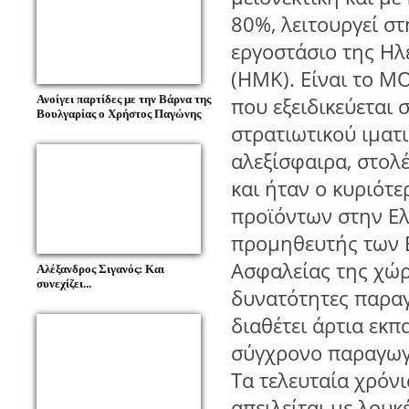
80%, λειτουργεί σ
εργοστάσιο της Η
(ΗΜΚ). Είναι το Μ
Ανοίγει παρτίδες με την Βάρνα της
που εξειδικεύεται 
Βουλγαρίας ο Χρήστος Παγώνης
στρατιωτικού ιματ
αλεξίσφαιρα, στολ
και ήταν ο κυριότ
προϊόντων στην Ελ
προμηθευτής των 
Ασφαλείας της χώρα
Αλέξανδρος Σιγανός: Και
συνεχίζει...
δυνατότητες παραγ
διαθέτει άρτια εκ
σύγχρονο παραγωγ
Τα τελευταία χρόν
απειλείται με λουκ