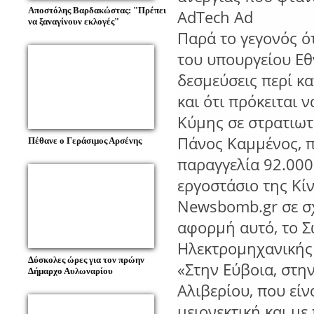
Αποστόλης Βαρδακώστας: "Πρέπει
AdTech Ad
να ξαναγίνουν εκλογές"
Παρά το γεγονός ό
του υπουργείου Εθν
δεσμεύσεις περί κ
και ότι πρόκειται 
Κύμης σε στρατιωτ
Πάνος Καμμένος, π
Πέθανε ο Γεράσιμος Αρσένης
παραγγελία 92.000
εργοστάσιο της Κίν
Newsbomb.gr σε σχ
αφορμή αυτό, το Σ
Ηλεκτρομηχανικής 
Δύσκολες ώρες για τον πρώην
«Στην Εύβοια, στη
Δήμαρχο Αυλωναρίου
Αλιβερίου, που εί
μειονεκτική και με