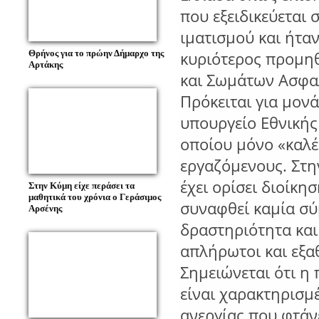
που εξειδικεύεται
ιματισμού και ήτα
Θρήνος για το πρώην Δήμαρχο της
κυριότερος προμη
Αρτάκης
και Σωμάτων Ασφαλ
Πρόκειται για μον
υπουργείο Εθνικής
οποίου μόνο «καλέ
εργαζόμενους. Στη
έχει ορίσει διοίκησ
Στην Κύμη είχε περάσει τα
μαθητικά του χρόνια ο Γεράσιμος
συναφθεί καμία σύ
Αρσένης
δραστηριότητα και
απλήρωτοι και εξα
Σημειώνεται ότι η
είναι χαρακτηρισμ
ανεργίας που φτάν