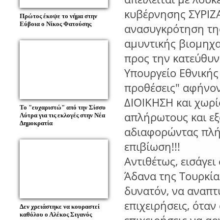
κυβέρνησης ΣΥΡΙΖ
Πρώτος έκοψε το νήμα στην
Εύβοια ο Νίκος Φατούσης
ανασυγκρότηση της
αμυντικής βιομηχα
προς την κατεύθυν
Υπουργείο Εθνικής
προθέσεις" αφήνον
ΔΙΟΙΚΗΣΗ και χωρ
To "ευχαριστώ" από την Σίσσυ
απλήρωτους και εξ
Λύτρα για τις εκλογές στην Νέα
Δημοκρατία
αδιαφορώντας πλήρ
επιβίωση!!!
Αντιθέτως, εισάγει
Άδανα της Τουρκίας
δυνατόν, να αναπτύ
επιχειρήσεις, όταν
Δεν χρειάστηκε να κουραστεί
καθόλου ο Αλέκος Σιγανός