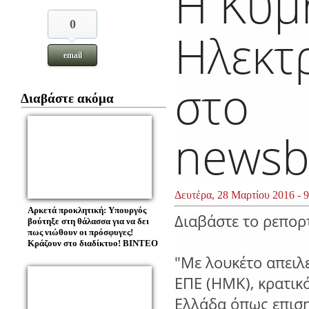
H Κύμ
0
Ηλεκτ
email
στο
Διαβάστε ακόμα
newsb
Δευτέρα, 28 Μαρτίου 2016 - 9
Αρκετά προκλητική: Υπουργός
Διαβάστε το ρεπορ
βούτηξε στη θάλασσα για να δει
πως νιώθουν οι πρόσφυγες!
Κράζουν στο διαδίκτυο! ΒΙΝΤΕΟ
"Με λουκέτο απειλ
ΕΠΕ (ΗΜΚ), κρατικ
Ελλάδα όπως επιση