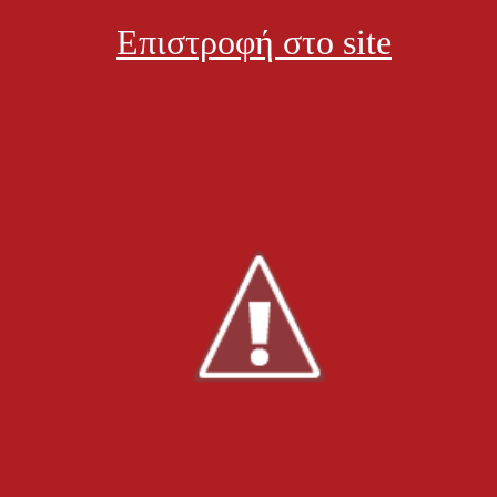
Επιστροφή στο site
αία ενημέρωση:
, 29 Απριλίου 2015, 21:18
κονομία
Φαρμακεία
Προτάσεις
Δείτε ακόμα:
Νέα κ