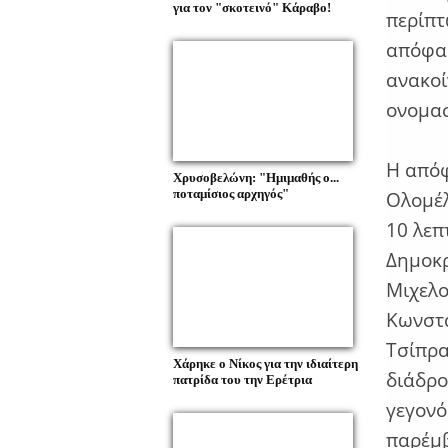
για τον "σκοτεινό" Κάραβο!
περίπτ
απόφασ
ανακοί
ονομα
Η απόφ
Χρυσοβελώνη: "Ημιμαθής ο...
ποταμίσιος αρχηγός"
Ολομέλ
10 λεπ
Δημοκρ
Μιχελο
Κωνστα
Τσίπρα
Χάρηκε ο Νίκος για την ιδιαίτερη
διάδρο
πατρίδα του την Ερέτρια
γεγονό
παρέμ