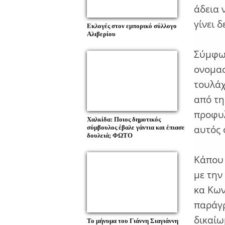
άδεια 
γίνει δ
Εκλογές στον εμπορικό σύλλογο
Αλιβερίου
Σύμφων
ονομασ
τουλάχ
από τη
προφυλ
Χαλκίδα: Ποιος δημοτικός
αυτός 
σύμβουλος έβαλε γάντια και έπιασε
δουλειά; ΦΩΤΟ
Κάπου 
με την
κα Κων
παράγρ
δικαίω
Το μήνυμα του Γιάννη Σιαγιάννη