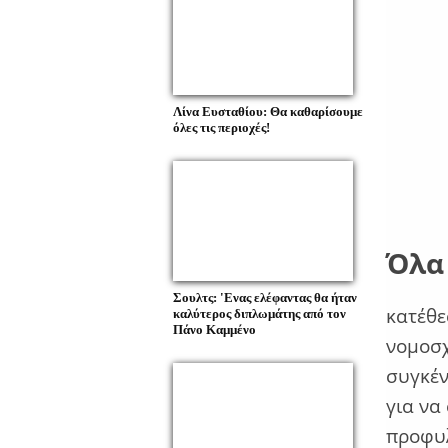
Λίνα Ευσταθίου: Θα καθαρίσουμε
όλες τις περιοχές!
Όλα
Σουλτς: 'Ενας ελέφαντας θα ήταν
κατέθε
καλύτερος διπλωμάτης από τον
Πάνο Καμμένο
νομοσχ
συγκέν
για να
προφυλ