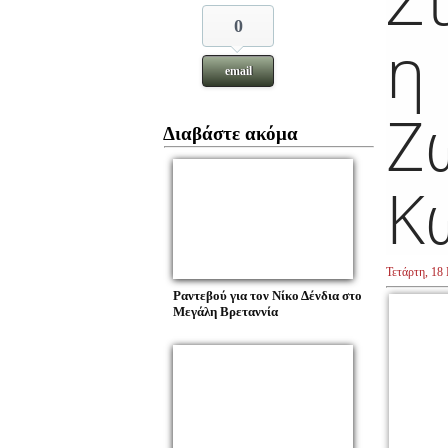
0
η
email
Ζ
Διαβάστε ακόμα
Κ
Τετάρτη, 18 
Ραντεβού για τον Νίκο Δένδια στο
Μεγάλη Βρεταννία