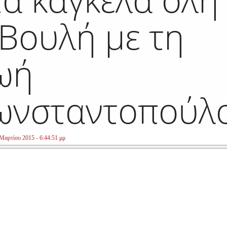
 Βουλή με τη
ωή
ωνσταντοπούλ
Μαρτίου 2015 - 6:44:51 μμ