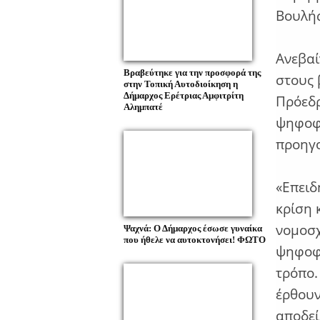
Βουλή
Ανεβαί
Βραβεύτηκε για την προσφορά της
στους 
στην Τοπική Αυτοδιοίκηση η
Δήμαρχος Ερέτριας Αμφιτρίτη
Πρόεδρ
Αλημπατέ
ψηφοφο
προηγ
«Επειδ
κρίση 
νομοσχ
Ψαχνά: Ο Δήμαρχος έσωσε γυναίκα
που ήθελε να αυτοκτονήσει! ΦΩΤΟ
ψηφοφ
τρόπο.
έρθουν
αποδεί