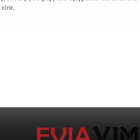
 είπε.