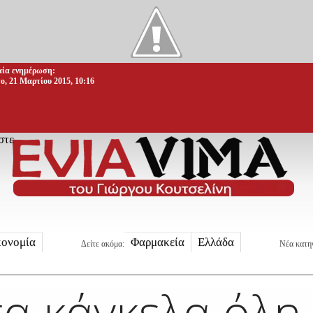
αία ενημέρωση:
ο, 21 Μαρτίου 2015, 10:16
στε
κονομία
Φαρμακεία
Ελλάδα
Δείτε ακόμα:
Νέα κατη
τα κάγκελα όλη