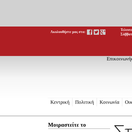
Τελευτ
Ακολουθήστε μας στο:
Σάββατ
Επικοινωνή
Κεντρική
Πολιτική
Κοινωνία
Οι
Σ
Μοιραστείτε το