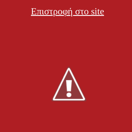
Επιστροφή στο site
αία ενημέρωση:
, 29 Απριλίου 2015, 21:18
κονομία
Φαρμακεία
Προτάσεις
Δείτε ακόμα:
Νέα κ