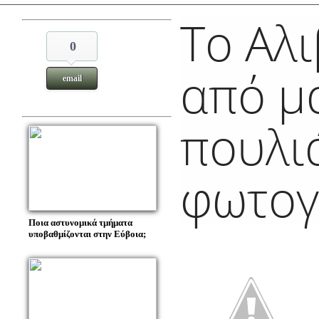
Το Αλι
0
από μ
email
πουλιά
φωτογ
Ποια αστυνομικά τμήματα
υποβαθμίζονται στην Εύβοια;