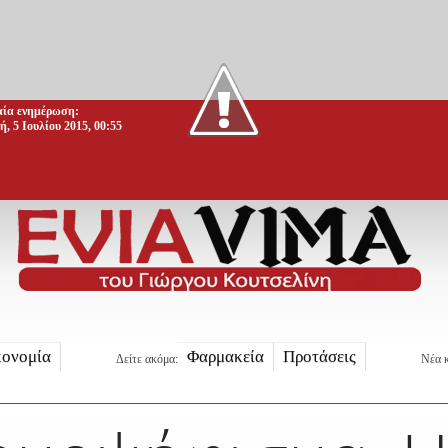
αία ενημέρωση:
, 5 Ιουλίου 2015, 00:55
κονομία
Φαρμακεία
Προτάσεις
Δείτε ακόμα:
Νέα κ