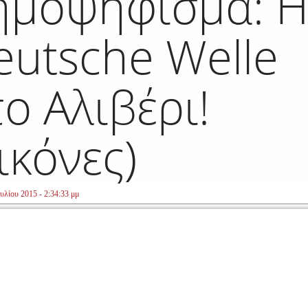
ημοψήφισμα: 
eutsche Welle
ο Αλιβέρι!
ικόνες)
υλίου 2015 - 2:34:33 μμ