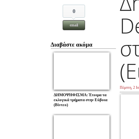
Δ
0
D
email
στ
Διαβάστε ακόμα
(Ε
Πέμπτη, 2 Ιο
ΔΗΜΟΨΗΦΙΣΜΑ: Έτοιμα τα
εκλογικά τμήματα στην Εύβοια
(Βίντεο)