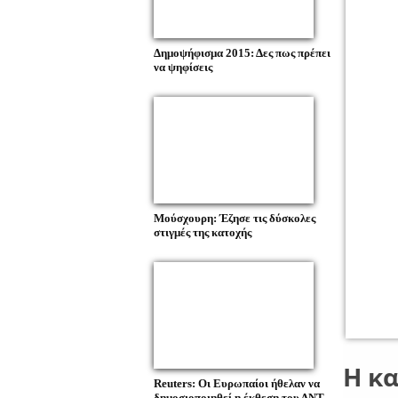
Δημοψήφισμα 2015: Δες πως πρέπει
να ψηφίσεις
Μούσχουρη: Έζησε τις δύσκολες
στιγμές της κατοχής
Η κα
Reuters: Οι Ευρωπαίοι ήθελαν να
δημοσιοποιηθεί η έκθεση του ΔΝΤ