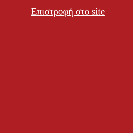
αία ενημέρωση:
ευή, 14 Αυγούστου 2015, 00:47
Επιστροφή στο site
κονομία
Φαρμακεία
Προτάσεις
Δείτε ακόμα:
Νέα κ