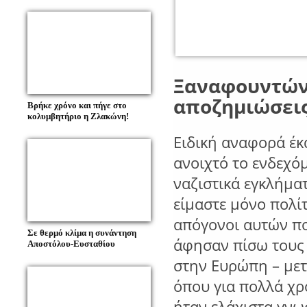
Ξαναφουντώνε
αποζημιώσεις
Βρήκε χρόνο και πήγε στο
κολυμβητήριο η Ζλακώνη!
Ειδική
αναφορά
έκ
ανοιχτό
το
ενδεχό
ναζιστικά
εγκλήμα
είμαστε
μόνο
πολί
απόγονοι
αυτών
π
Σε θερμό κλίμα η συνάντηση
άφησαν
πίσω
του
στην
Ευρώπη
–
με
όπου
για
πολλά
χρ
ήταν
ελάχιστα
γνω