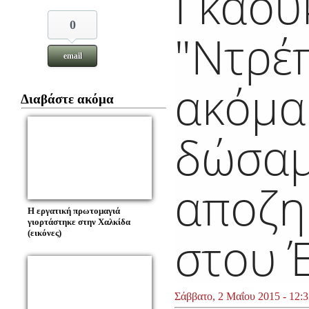
Γκάου
0
"Ντρέ
email
ακόμα
Διαβάστε ακόμα
δώσαμ
αποζη
Η εργατική πρωτομαγιά
γιορτάστηκε στην Χαλκίδα
στου 
(εικόνες)
Σάββατο, 2 Μαΐου 2015 - 12:3