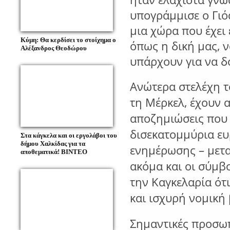
υπογράμμισε
ο
Γιό
μια
χώρα
που
έχει
Κύμη: Θα κερδίσει το στοίχημα ο
όπως
η
δική
μας,
ν
Αλέξανδρος Θεοδώρου
υπάρχουν
για
να
δ
Ανώτερα στελέχη τ
τη Μέρκελ, έχουν α
αποζημιώσεις που 
δισεκατομμύρια ε
Στα κάγκελα και οι εργολάβοι του
δήμου Χαλκίδας για τα
ενημέρωσης – μεταξ
αποθεματικά! ΒΙΝΤΕΟ
ακόμα και οι σύμβ
την Καγκελαρία ότι
και ισχυρή νομική
Σημαντικές προσω